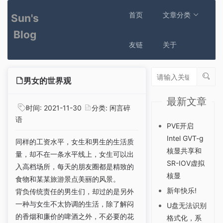
首页
文章分类
Sun's
Blog
友链
关于
男女的世界观
最新文章
时间:
2021-11-30
分类:
闲言碎
语
PVE开启
Intel GVT-g
同样的工资水平，女生和男生的生活质
核显共享和
量，却不在一条水平线上，女生可以出
SR-IOV虚拟
入高档场所，每天的朋友圈都是精致的
核显
食物和某某旅游景点美丽的风景。
新年快乐!
背负传统责任的男生们，却过的是另外
一种与女生不太协调的生活，除了解闷
U盘无法识别
的香烟和廉价的啤酒之外，不必要的花
格式化，系