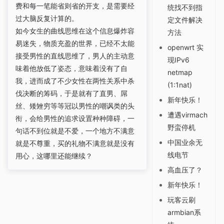
费和每一笔能省则省的开支，是需要经
统找不到指
过大脑反复计算的。
定文件解决
如今女生的曲线思维在这个信息爆炸容
方法
易迷失，物质充盈的世界，已经不太能
openwrt 实
接受男性的直线思维了，男人的主动意
现IPv6
味着他放低了姿态，意味着没有了自
netmap
我，进而成了不少女性在两性关系中杀
(1:1nat)
伐决断的筹码，于是就有了直男、屌
新年快乐！
丝、矮矬穷等等冠以男性的嘲讽类的头
遭遇virmach
衔，会给男性的追求设置种种障碍，一
野蛮停机
句话不到位就是不爱，一个地方不满意
中国业余无
就是不尊重，买的礼物不满意就是没有
线电节
用心，这哪里还能继续？
高血压了？
新年快乐！
玩客云刷
armbian系