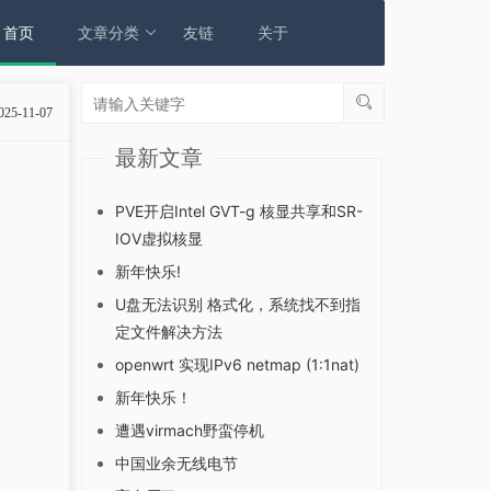
首页
文章分类
友链
关于
025-11-07
最新文章
PVE开启Intel GVT-g 核显共享和SR-
IOV虚拟核显
新年快乐!
U盘无法识别 格式化，系统找不到指
定文件解决方法
openwrt 实现IPv6 netmap (1:1nat)
新年快乐！
遭遇virmach野蛮停机
中国业余无线电节